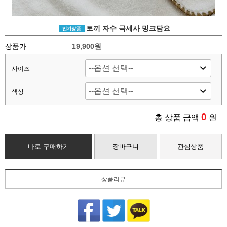
토끼 자수 극세사 밍크담요
상품가
19,900
원
사이즈
색상
0
총 상품 금액
원
바로 구매하기
장바구니
관심상품
상품리뷰