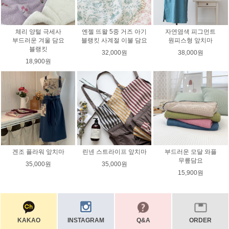
체리 양털 극세사
엔젤 뜨왈 5중 거즈 아기
자연염색 피그먼트
부드러운 겨울 담요
블랭킷 사계절 이불 담요
원피스형 앞치마
블랭킷
32,000원
38,000원
18,900원
겐조 플라워 앞치마
린넨 스트라이프 앞치마
부드러운 모달 와플
무릎담요
35,000원
35,000원
15,900원
KAKAO
INSTAGRAM
Q&A
ORDER