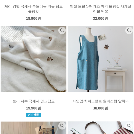
체리 양털 극세사 부드러운 겨울 담요
엔젤 뜨왈 5중 거즈 아기 블랭킷 사계절
블랭킷
이불 담요
18,900원
32,000원
토끼 자수 극세사 밍크담요
자연염색 피그먼트 원피스형 앞치마
19,900원
38,000원