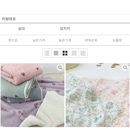
리빙데코
담요
앞치마
최신순
낮은가격
높은가격
판매순위
상품명