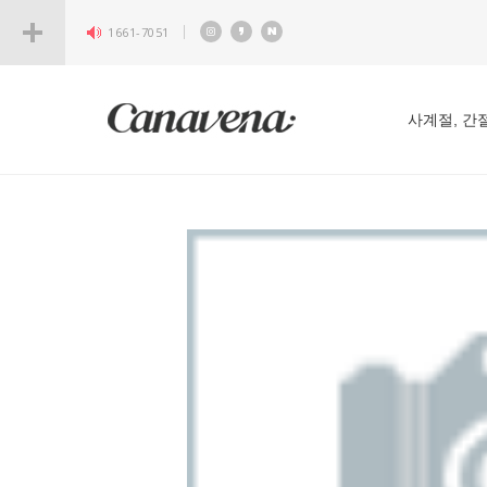
1661-7051
사계절, 간