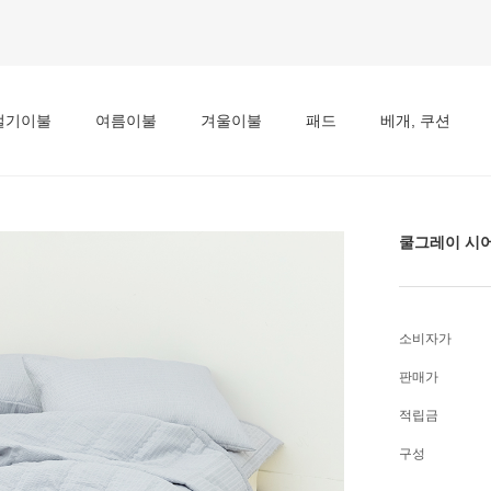
절기이불
여름이불
겨울이불
패드
베개, 쿠션
쿨그레이 시어
소비자가
판매가
적립금
구성