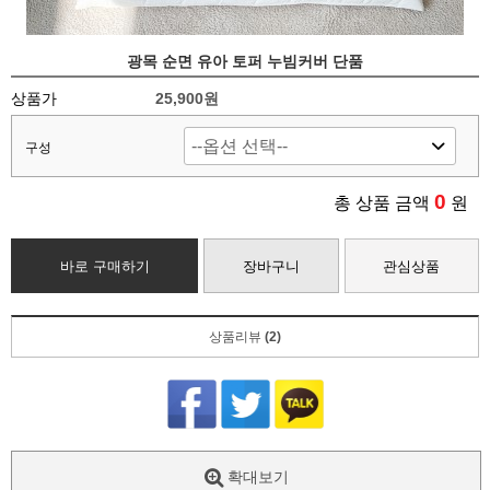
광목 순면 유아 토퍼 누빔커버 단품
상품가
25,900
원
구성
0
총 상품 금액
원
바로 구매하기
장바구니
관심상품
상품리뷰
(2)
확대보기