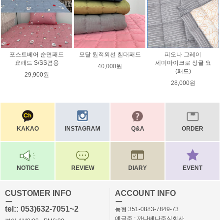
포스트베어 순면패드
모달 원적외선 침대패드
피오나 그레이
요패드 S/SS겸용
세미마이크로 싱글 요
40,000원
(패드)
29,900원
28,000원
KAKAO
INSTAGRAM
Q&A
ORDER
NOTICE
REVIEW
DIARY
EVENT
CUSTOMER INFO
ACCOUNT INFO
ㅡ
ㅡ
tel:: 053)632-7051~2
농협 351-0883-7849-73
예금주 : 까나베나주식회사