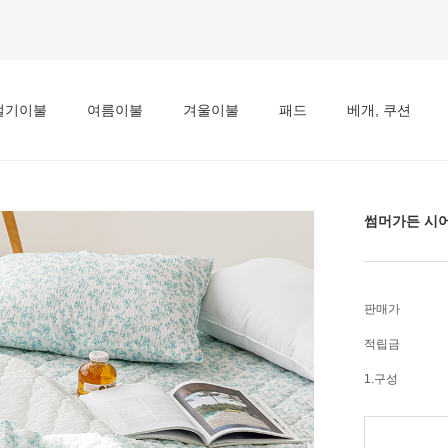
절기이불
여름이불
겨울이불
패드
베개, 쿠션
썸머가든 시어
판매가
적립금
1.구성