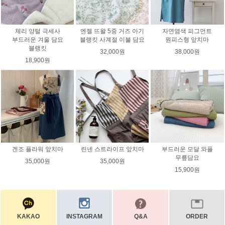
체리 양털 극세사
엔젤 뜨왈 5중 거즈 아기
자연염색 피그먼트
부드러운 겨울 담요
블랭킷 사계절 이불 담요
원피스형 앞치마
블랭킷
32,000원
38,000원
18,900원
겐조 플라워 앞치마
린넨 스트라이프 앞치마
부드러운 모달 와플
무릎담요
35,000원
35,000원
15,900원
KAKAO
INSTAGRAM
Q&A
ORDER