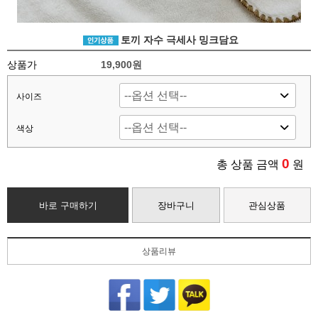
토끼 자수 극세사 밍크담요
상품가
19,900
원
사이즈
색상
0
총 상품 금액
원
바로 구매하기
장바구니
관심상품
상품리뷰