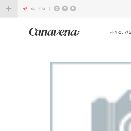
1661-7051
사계절, 간