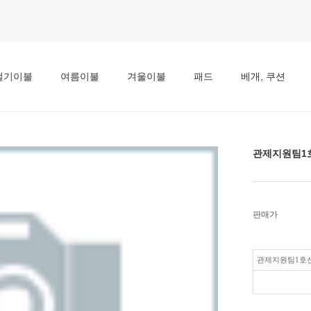
절기이불
여름이불
겨울이불
패드
베개, 쿠션
관제지원팀1
판매가
관제지원팀1호