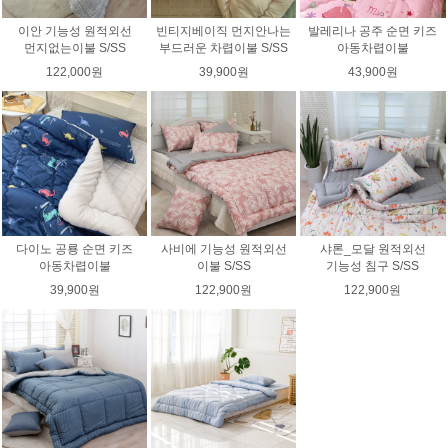
이안 기능성 원적외선
빈티지베이직 먼지안나는
발레리나 공주 순면 키즈
먼지없는이불 S/SS
부드러운 차렵이불 S/SS
아동차렵이불
122,000원
39,900원
43,900원
다이노 공룡 순면 키즈
사비에 기능성 원적외선
샤론_모달 원적외선
아동차렵이불
이불 S/SS
기능성 침구 S/SS
39,900원
122,900원
122,900원