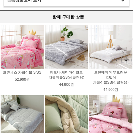
상품정보고시 보기
함께 구매한 상품
프린세스 차렵이불 S/SS
피오나 세미마이크로
모던베이직 부드러운
차렵이불SS(싱글겸용)
호텔식
52,900원
차렵이불SS(싱글겸용)
44,900원
44,900원