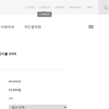
LOGIN
JOIN US
ORDER
MYPAGE
CART
+ 2000 P
리빙데코
개인결제창
이불 S/SS
69,000원
52,900
원
3%