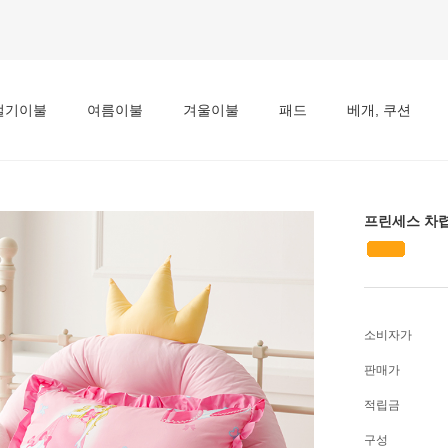
절기이불
여름이불
겨울이불
패드
베개, 쿠션
프린세스 차렵
소비자가
판매가
적립금
구성